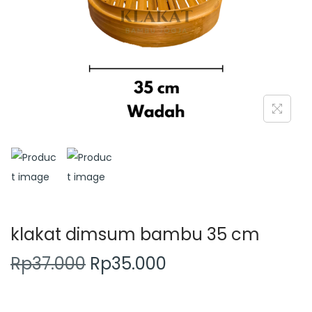
o
n
klakat dimsum bambu 35 cm
O
C
Rp
37.000
Rp
35.000
r
u
i
r