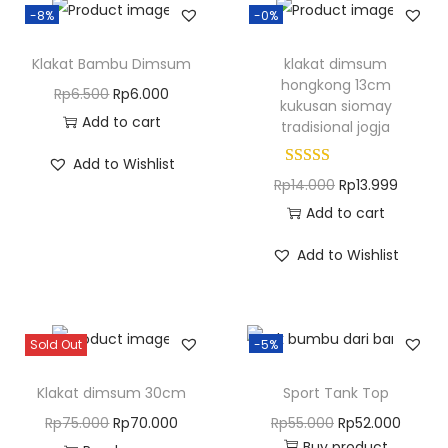
a
-8%
-0%
n
t
Klakat Bambu Dimsum
klakat dimsum
hongkong 13cm
i
O
C
Rp
6.500
Rp
6.000
kukusan siomay
t
r
u
Add to cart
tradisional jogja
y
i
r
Add to Wishlist
g
r
O
C
Rp
14.000
Rp
13.999
i
e
r
u
Add to cart
n
n
i
r
Add to Wishlist
a
t
g
r
l
p
i
e
p
r
n
n
r
i
Sold Out
-5%
a
t
i
c
l
p
Klakat dimsum 30cm
Sport Tank Top
c
e
p
r
O
C
O
C
Rp
75.000
Rp
70.000
Rp
55.000
Rp
52.000
e
i
r
i
Buy product