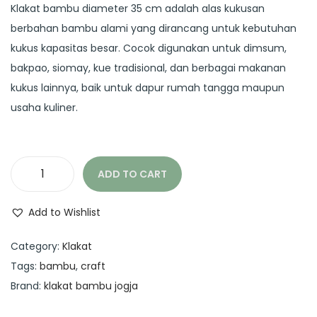
g
r
Klakat bambu diameter 35 cm adalah alas kukusan
i
e
berbahan bambu alami yang dirancang untuk kebutuhan
n
n
kukus kapasitas besar. Cocok digunakan untuk dimsum,
a
t
bakpao, siomay, kue tradisional, dan berbagai makanan
l
p
kukus lainnya, baik untuk dapur rumah tangga maupun
p
r
usaha kuliner.
r
i
i
c
c
e
ADD TO CART
k
e
i
l
w
s
Add to Wishlist
a
a
:
k
s
R
Category:
Klakat
a
:
p
Tags:
bambu
,
craft
t
R
3
Brand:
klakat bambu jogja
d
p
5